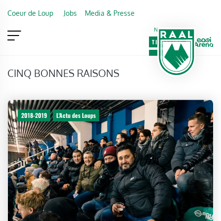
Skip to main content
Coeur de Loup
Jobs
Media & Presse
Newsletter
TICKETING
VIP
FAN SHOP
CINQ BONNES RAISONS
2018-2019
L'Actu des Loups