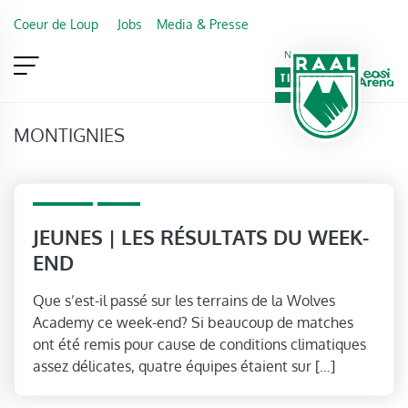
Skip to main content
Coeur de Loup
Jobs
Media & Presse
Newsletter
TICKETING
VIP
FAN SHOP
MONTIGNIES
2018-2019
Jeunes
JEUNES | LES RÉSULTATS DU WEEK-
END
Que s’est-il passé sur les terrains de la Wolves
Academy ce week-end? Si beaucoup de matches
ont été remis pour cause de conditions climatiques
assez délicates, quatre équipes étaient sur […]