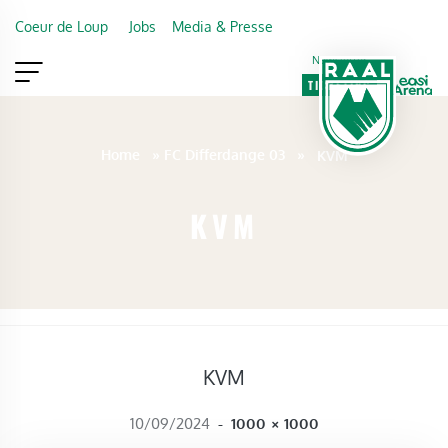
Skip to main content
Coeur de Loup
Jobs
Media & Presse
Newsletter
TICKETING
VIP
FAN SHOP
Home
»
FC Differdange 03
»
KVM
KVM
KVM
FULL SIZE
10/09/2024
-
1000 × 1000