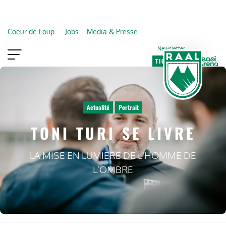
Coeur de Loup
Jobs
Media & Presse
Newsletter
TICKETING
VIP
FAN SHOP
Actualité
Portrait
TONI TURI SE LIVRE
LA MISE EN LUMIÈRE DE L'HOMME DE
L'OMBRE