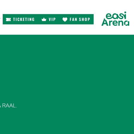
TICKETING
VIP
FAN SHOP
r
 RAAL.