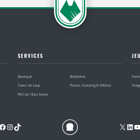
SERVICES
JE
Boutique
Billetterie
Form
Coeur de Loup
Presse, Scouting & Médias
Stag
ROI de l’Easi Arena
Facebook
Instagram
TikTok
X
Lin
Y