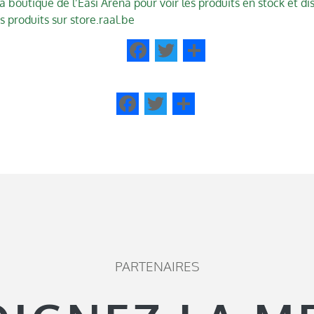
a boutique de l’Easi Arena pour voir les produits en stock et d
 produits sur store.raal.be
Facebook
Twitter
Share
Facebook
Twitter
Share
PARTENAIRES