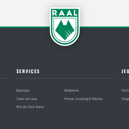
SERVICES
JE
Boutique
Billetterie
Form
Coeur de Loup
Presse, Scouting & Médias
Stag
ROI de l’Easi Arena