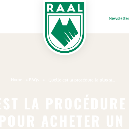
Newslette
Home
»
FAQs
»
Quelle est la procédure la plus simple pour acheter un article au fanshop??
EST LA PROCÉDURE
 POUR ACHETER UN 