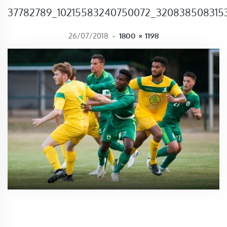
37782789_10215583240750072_32083850831
FULL SIZE
26/07/2018
-
1800 × 1198