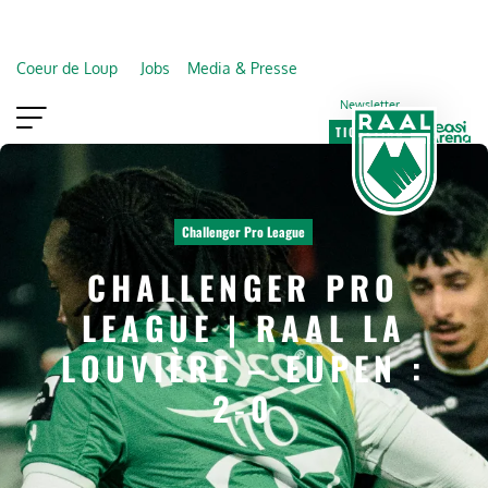
Coeur de Loup
Jobs
Media & Presse
Newsletter
TICKETING
VIP
FAN SHOP
Challenger Pro League
CHALLENGER PRO
LEAGUE | RAAL LA
LOUVIÈRE – EUPEN :
2-0