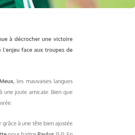
nue à décrocher une victoire
l’enjeu face aux troupes de
Meux
, les mauvaises langues
à une joute amicale. Bien que
irée.
 grâce à une tête bien ajustée
tte
pour battre
Paulus
(1-1). En