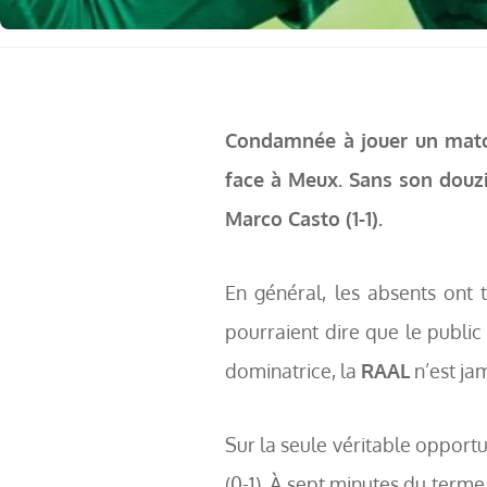
Condamnée à jouer un match 
face à Meux. Sans son douz
Marco Casto (1-1).
En général, les absents ont 
pourraient dire que le publi
dominatrice, la
RAAL
n’est ja
Sur la seule véritable opport
(0-1). À sept minutes du terme