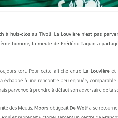
à huis-clos au Tivoli, La Louvière n’est pas parve
ième homme, la meute de Frédéric Taquin a partagé 
toujours tort. Pour cette affiche entre
La Louvière
et
c a échappé à une rencontre peu enjouée, comparable 
mais parvenue à prendre à défaut son adversaire de la so
unité des Meutis,
Moors
obligeait
De Wolf
à se retourner
,
Roulez
reprenait victorieusement un centre de
Franco