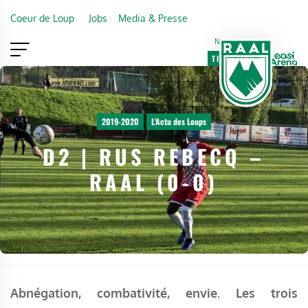
Skip to main content
Coeur de Loup
Jobs
Media & Presse
Newsletter
TICKETING
VIP
FAN SHOP
2019-2020
L'Actu des Loups
D2 | RUS REBECQ –
RAAL (0-0)
Abnégation, combativité, envie. Les trois