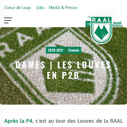
Skip to main content
Coeur de Loup
Jobs
Media & Presse
Newsletter
TICKETING
VIP
FAN SHOP
2020-2021
Féminin
DAMES | LES LOUVES
EN P2B
Après la P4
, c’est au tour des Louves de la RAAL