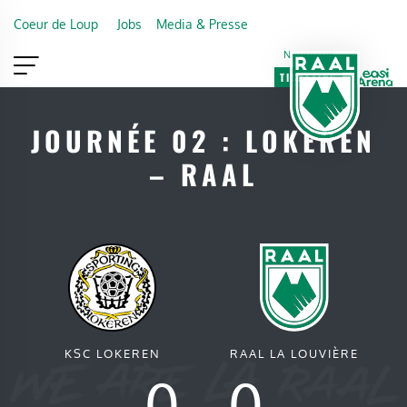
Skip to main content
Coeur de Loup
Jobs
Media & Presse
Newsletter
TICKETING
VIP
FAN SHOP
JOURNÉE 02 : LOKEREN
– RAAL
KSC LOKEREN
RAAL LA LOUVIÈRE
0
-
0