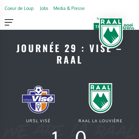
Skip to main content
Coeur de Loup
Jobs
Media & Presse
Newsletter
TICKETING
VIP
FAN SHOP
JOURNÉE 29 : VISÉ –
RAAL
URSL VISÉ
RAAL LA LOUVIÈRE
1
-
0