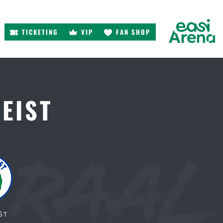
TICKETING
VIP
FAN SHOP
r
HEIST
ST