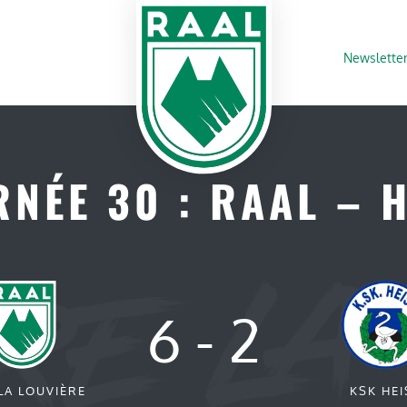
Newslette
NÉE 30 : RAAL – 
6
-
2
LA LOUVIÈRE
KSK HEI