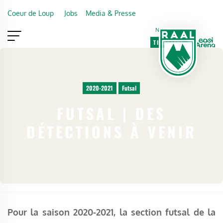
Skip to main content
Coeur de Loup
Jobs
Media & Presse
Newsletter
TICKETING
VIP
FAN SHOP
2020-2021
Futsal
FUTSAL | DES
DÉTECTIONS À VENIR
Pour la saison 2020-2021, la section futsal de la