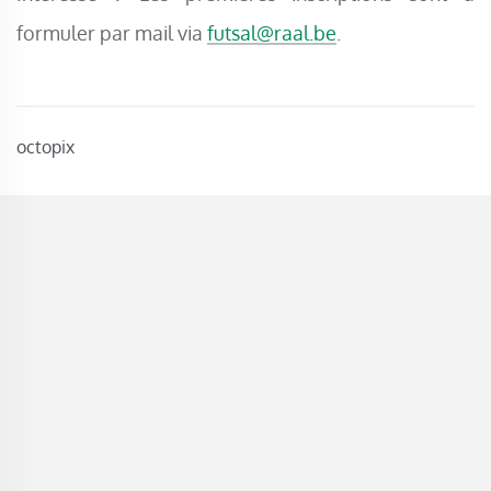
formuler par mail via
futsal@raal.be
.
octopix