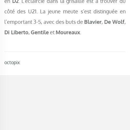
en
D2
. L’éclaircie dans la grisaille est à trouver du
côté des U21. La jeune meute s’est distinguée en
l’emportant 3-5, avec des buts de
Blavier
,
De Wolf
,
Di Liberto
,
Gentile
et
Moureaux
.
octopix