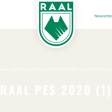
Newslette
Home
»
Insolite | La RAAL passe de FIFA à PES
»
RAAL PES 2020 (
RAAL PES 2020 (1)