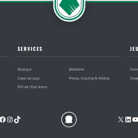
SERVICES
JE
Boutique
Billetterie
Form
Coeur de Loup
Presse, Scouting & Médias
Stag
ROI de l’Easi Arena
Facebook
Instagram
TikTok
X
Lin
Y