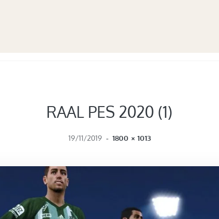
RAAL PES 2020 (1)
FULL SIZE
19/11/2019
-
1800 × 1013