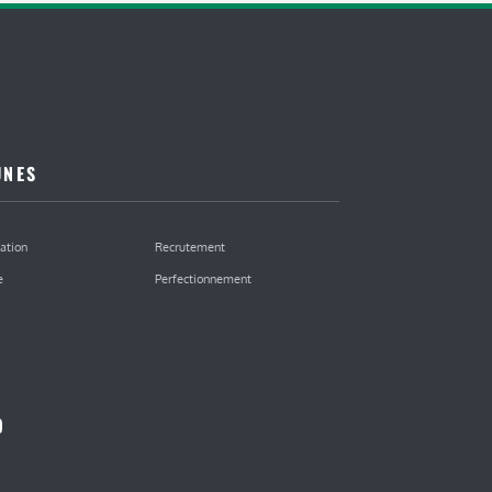
UNES
ation
Recrutement
e
Perfectionnement
kedIn
ouTube