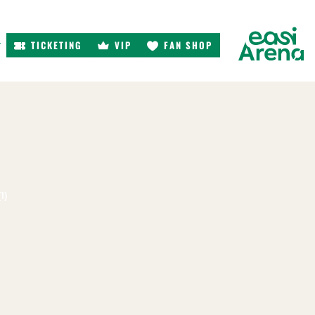
TICKETING
VIP
FAN SHOP
r
1)