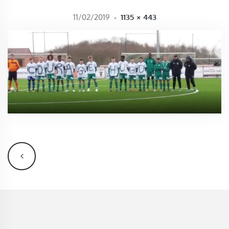
FULL SIZE
11/02/2019
-
1135 × 443