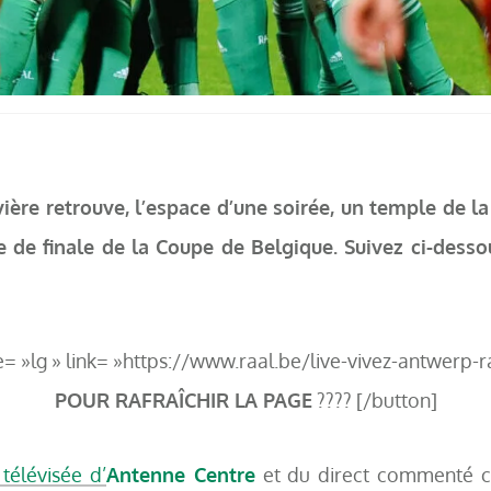
uvière retrouve, l’espace d’une soirée, un temple de l
6e de finale de la Coupe de Belgique. Suivez ci-dess
e= »lg » link= »https://www.raal.be/live-vivez-antwerp-r
POUR RAFRAÎCHIR LA PAGE
???? [/button]
télévisée d’
Antenne Centre
et du direct commenté c