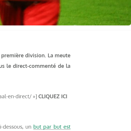
a première division. La meute
ous le direct-commenté de la
aal-en-direct/ »]
CLIQUEZ ICI
i-dessous, un
but par but est