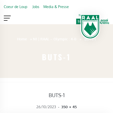
Skip to main content
Coeur de Loup
Jobs
Media & Presse
Newsletter
TICKETING
VIP
FAN SHOP
Home
»
N1 | RAAL – Olympic : 4-0
»
BUTS-1
BUTS-1
BUTS-1
FULL SIZE
26/10/2023
-
350 × 45