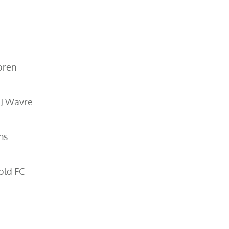
oren
J Wavre
ns
old FC