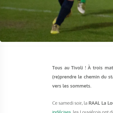
Tous au Tivoli ! À trois m
(re)prendre le chemin du st
vers les sommets.
Ce samedi soir, la
RAAL La Lo
indécises
, les Louviérois ont 