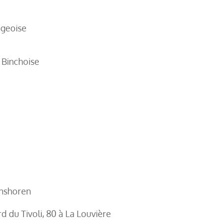
ageoise
 Binchoise
anshoren
d du Tivoli, 80 à La Louvière