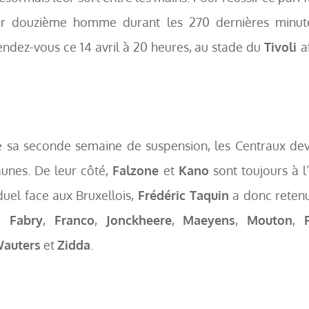
eur douzième homme durant les 270 dernières minut
endez-vous ce 14 avril à 20 heures, au stade du
Tivoli
a
ge sa seconde semaine de suspension, les Centraux de
unes. De leur côté,
Falzone
et
Kano
sont toujours à l’
duel face aux Bruxellois,
Frédéric Taquin
a donc retenu
,
Fabry
,
Franco
,
Jonckheere
,
Maeyens
,
Mouton
,
auters
et
Zidda
.