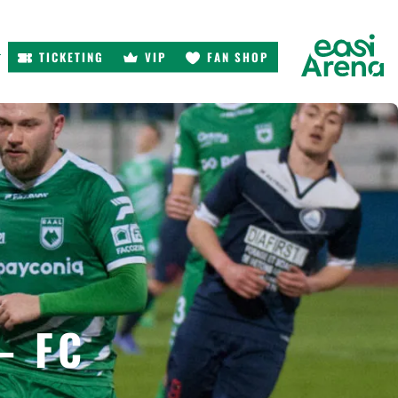
TICKETING
VIP
FAN SHOP
r
– FC