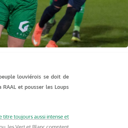
euple louviérois se doit de
la RAAL et pousser les Loups
 titre toujours aussi intense et
fou, les Vert et Blanc comptent