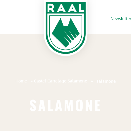
Newslette
Home
»
Castel Carrelage Salamone
»
salamone
SALAMONE