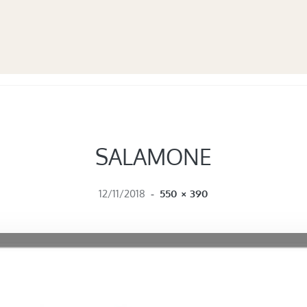
SALAMONE
FULL SIZE
12/11/2018
-
550 × 390