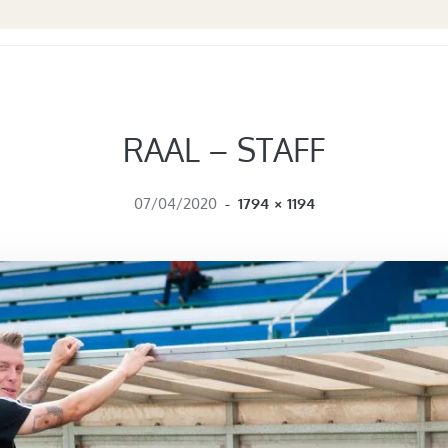
RAAL – STAFF
FULL SIZE
07/04/2020
-
1794 × 1194