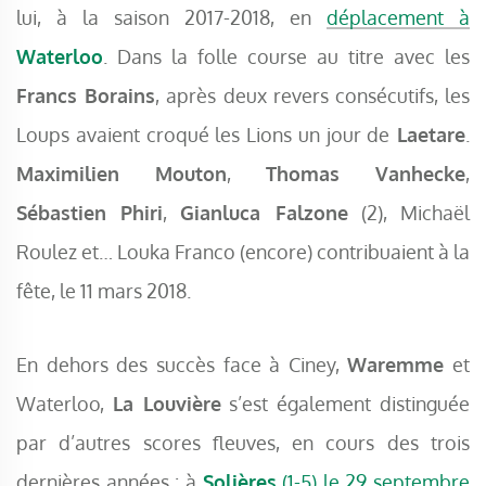
lui, à la saison 2017-2018, en
déplacement à
Waterloo
. Dans la folle course au titre avec les
Francs Borains
, après deux revers consécutifs, les
Loups avaient croqué les Lions un jour de
Laetare
.
Maximilien Mouton
,
Thomas Vanhecke
,
Sébastien Phiri
,
Gianluca Falzone
(2), Michaël
Roulez et… Louka Franco (encore) contribuaient à la
fête, le 11 mars 2018.
En dehors des succès face à Ciney,
Waremme
et
Waterloo,
La Louvière
s’est également distinguée
par d’autres scores fleuves, en cours des trois
dernières années : à
Solières
(1-5) le 29 septembre