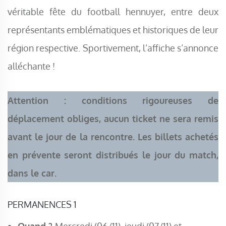
véritable fête du football hennuyer, entre deux
représentants emblématiques et historiques de leur
région respective. Sportivement, l’affiche s’annonce
alléchante !
Attention : conditions rigoureuses de
déplacement obliges, aucun ticket ne sera remis
avant le jour de la rencontre. Les billets achetés
en prévente seront distribués le jour du match,
dans le car.
PERMANENCES 1
Quand ?
Mercredi (06/11), jeudi (07/11) et