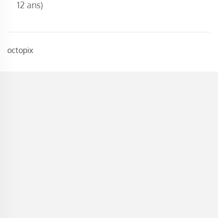
12 ans)
octopix