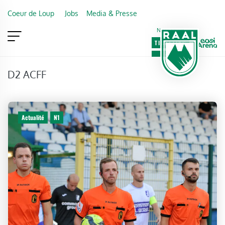
Skip to main content
Coeur de Loup
Jobs
Media & Presse
Newsletter
TICKETING
VIP
FAN SHOP
D2 ACFF
Actualité
N1