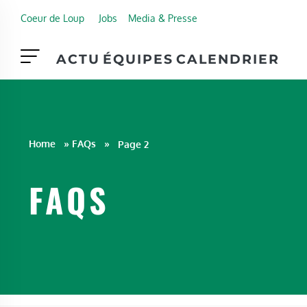
Skip to main content
Coeur de Loup
Jobs
Media & Presse
ACTU
ÉQUIPES
CALENDRIER
Home
»
FAQs
»
Page 2
FAQS