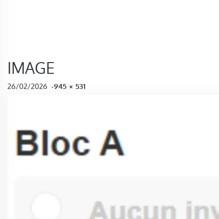
IMAGE
FULL SIZE
26/02/2026
-
945 × 531