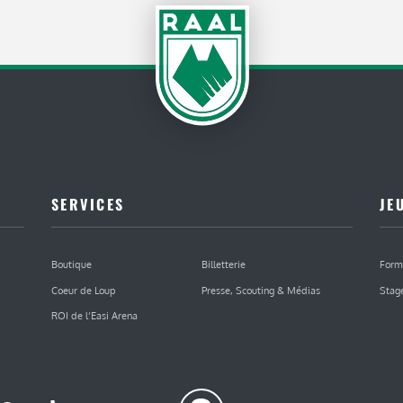
SERVICES
JE
Boutique
Billetterie
Form
Coeur de Loup
Presse, Scouting & Médias
Stag
ROI de l’Easi Arena