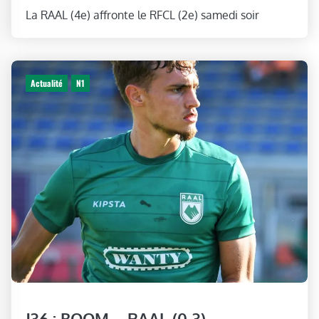
La RAAL (4e) affronte le RFCL (2e) samedi soir
Actualité
N1
J36 : BOOM – RAAL (0-3)