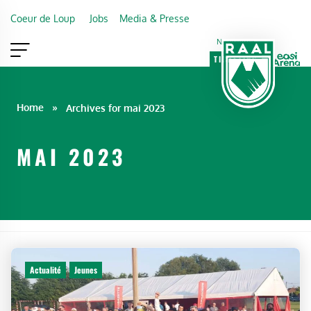
Skip to main content
Coeur de Loup
Jobs
Media & Presse
Newsletter
TICKETING
VIP
FAN SHOP
Home
»
Archives for mai 2023
MAI 2023
Actualité
Jeunes