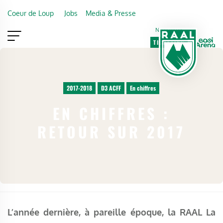
Skip to main content
Coeur de Loup
Jobs
Media & Presse
Newsletter
TICKETING
VIP
FAN SHOP
2017-2018
D3 ACFF
En chiffres
EN CHIFFRES :
RETOUR SUR 2017
L’année dernière, à pareille époque, la RAAL La